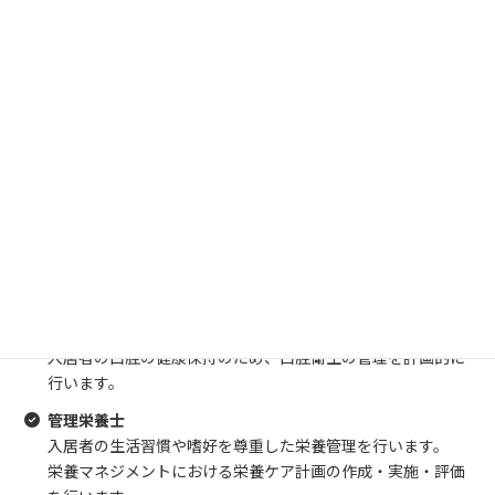
介護職員
入居者の日常生活全般にわたる介護業務を行います。
介護支援専門員（ケアマネージャー）
他の職種と連携及び協同し、施設サービス計画書（ケアプラ
ン）を作成します。
生活相談員
入居者や家族に対する適切な相談支援を行います。
機能訓練指導員
入居者の日常生活動作そのものをリハビリとして捉えた、生
活リハビリを行います。
個別機能訓練加算計画書の作成・実施・評価を行います。
歯科衛生士
入居者の口腔の健康保持のため、口腔衛生の管理を計画的に
行います。
管理栄養士
入居者の生活習慣や嗜好を尊重した栄養管理を行います。
栄養マネジメントにおける栄養ケア計画の作成・実施・評価