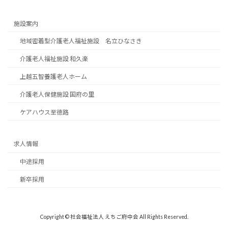
施設案内
地域密着型介護老人福祉施設 名立ひなさき
介護老人福祉施設 和久楽
上越五智養護老人ホーム
介護老人保健施設 国府の里
ケアハウス至徳路
求人情報
中途採用
新卒採用
Copyright © 社会福祉法人 えちご府中会 All Rights Reserved.